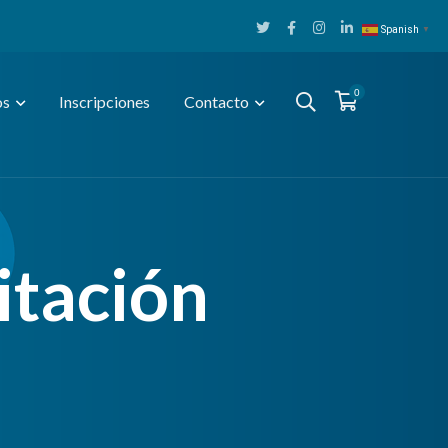
Twitter
Facebook
Instagram
LinkedIn
Spanish
▼
Profile
Profile
Profile
Profile
0
os
Inscripciones
Contacto
itación