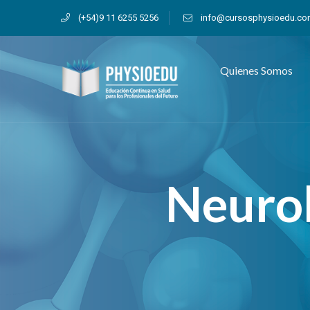
(+54)9 11 6255 5256
info@cursosphysioedu.c
Quienes Somos
Neurol