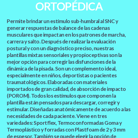
ORTOPÉDICA
Permite brindar un estímulo sub-humbral al SNC y
generar respuestas de balance de las cadenas
musculares que impactan en los patrones de marcha,
carrera y salto. Después de realizar la evaluación
postural y con un diagnóstico preciso, nuestras
plantillas mixtas sensoriales y propioceptivas son la
mejor opción para corregir las disfunciones de la
dinámica de la pisada. Son un complemento ideal,
especialmente en niños, deportistas o pacientes
traumatológicos. Elaboradas con materiales
importados de gran calidad, de absorción de impacto
(POROM). Todos los estímulos que componen la
plantilla están pensados para descargar, corregir y
estimular. Diseñadas anatómicamente de acuerdo a las
necesidades de cada paciente. Viene en tres
variedades: Sportflex, Termoconformadas Goma y
Termoplástico y forradas con Plastfoam de 2 y 3 mm
de espesor. También se puede elegir la opción de