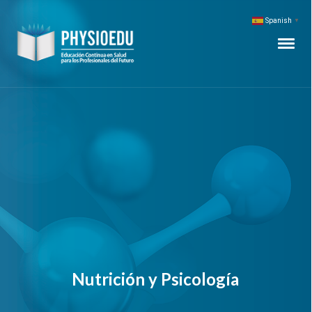
Spanish
▼
Nutrición y Psicología