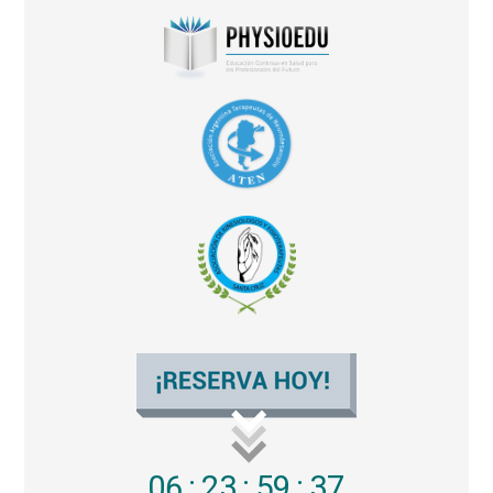
06
:
23
:
59
:
36