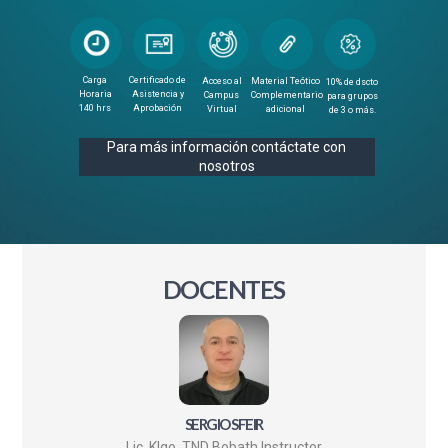
Carga
Certificado de
Acceso al
Material Teótico
10% de dscto
Horaria
Asistencia y
Campus
Complementario
para grupos
140 hrs
Aprobación
Virtual
adicional
de 3 o más.
Para más información contáctate con
nosotros
DOCENTES
SERGIO SFEIR
Lic. Klgo. TND Bobath Instructor