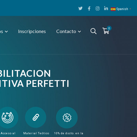
Twitter
Facebook
Instagram
LinkedIn
Spanish
▼
Profile
Profile
Profile
Profile
0
os
Inscripciones
Contacto
ILITACION
TIVA PERFETTI
Acceso al
Material Teótico
10% de dscto. en la