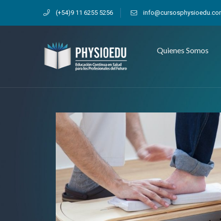
(+54)9 11 6255 5256
info@cursosphysioedu.c
Quienes Somos