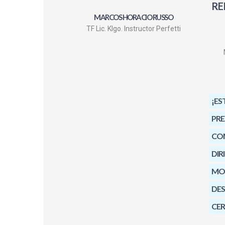
RE
MARCOS HORACIO RUSSO
TF Lic. Klgo. Instructor Perfetti
¡ES
PRE
CO
DIR
MOD
DE
CER