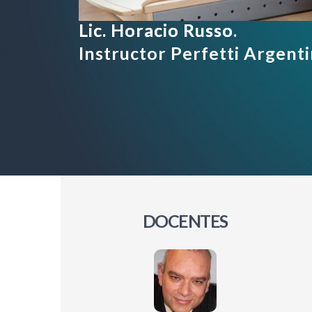
Lic. Horacio Russo
Lic. Horacio Russo.
Instructor Perfetti Argent
DOCENTES