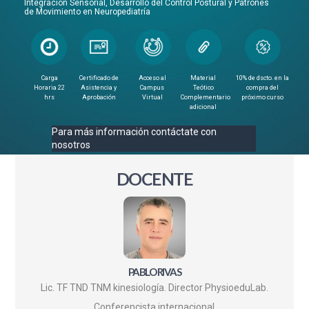
Integración Sensorial, Desarrollo del Control Postural y Patrones
de Movimiento en Neuropediatría
Carga
Certificado de
Acceso al
Material
10% de dscto. en la
Horaria 22
Asistencia y
Campus
Teótico
compra del
hrs
Aprobación
Virtual
Complementario
próximo curso
adicional
Para más información contáctate con
nosotros
DOCENTE
PABLO RIVAS
Lic. TF TND TNM kinesiología. Director PhysioeduLab.
Conferencista internacional