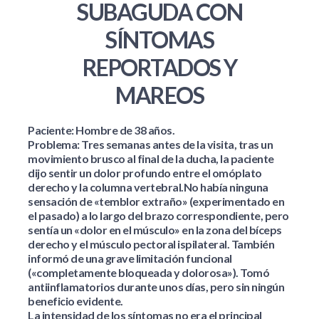
SUBAGUDA CON
SÍNTOMAS
REPORTADOS Y
MAREOS
Paciente
: Hombre de 38 años.
Problema
: Tres semanas antes de la visita, tras un
movimiento brusco al final de la ducha, la paciente
dijo sentir un dolor profundo entre el omóplato
derecho y la columna vertebral.No había ninguna
sensación de «temblor extraño» (experimentado en
el pasado) a lo largo del brazo correspondiente, pero
sentía un «dolor en el músculo» en la zona del bíceps
derecho y el músculo pectoral ispilateral. También
informó de una grave limitación funcional
(«completamente bloqueada y dolorosa»). Tomó
antiinflamatorios durante unos días, pero sin ningún
beneficio evidente.
La intensidad de los síntomas no era el principal