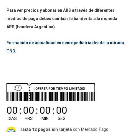
original
actual
Para ver precios y abonar en ARS a través de diferentes
era:
es:
medios de pago debes cambiar la banderita a la moneda
US
US
ARS.(bandera Argentina).
$250.00.
$200.00.
Formación de actualidad en neuropediatria desde la mirada
TND.
00
:
00
:
00
:
00
DIAS
HRS
MIN
SEG
Hasta 12 pagos sin tarjeta
con Mercado Pago.