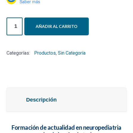
Saber más
Formación
AÑADIR AL CARRITO
de
actualidad
en
Categorías:
Productos
,
Sin Categoría
neuropediatria
desde
la
mirada
TND
cantidad
Descripción
Formación de actualidad en neuropediatria