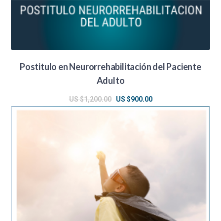
Postitulo en Neurorrehabilitación del Paciente
Adulto
El
El
US $
1,200.00
US $
900.00
precio
precio
original
actual
era:
es:
US
US
$1,200.00.
$900.00.