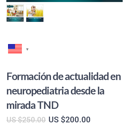
Formación de actualidad en
neuropediatria desde la
mirada TND
El
El
US $
200.00
US $
250.00
precio
precio