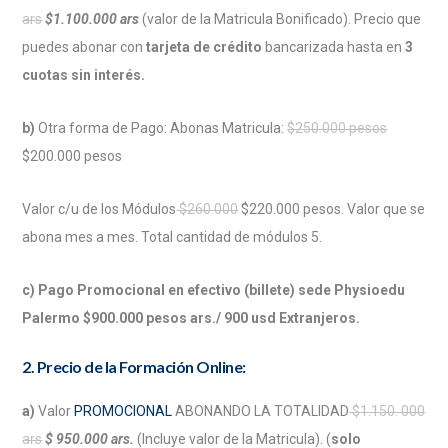
ars
$1.100.000 ars
(valor de la Matricula Bonificado). Precio que
puedes abonar con
tarjeta de crédito
bancarizada hasta en
3
cuotas sin interés.
b)
Otra forma de Pago: Abonas Matricula:
$250.000 pesos
$200.000 pesos
Valor c/u de los Módulos
$260.000
$220.000 pesos. Valor que se
abona mes a mes. Total cantidad de módulos 5.
c) Pago Promocional en efectivo (billete) sede Physioedu
Palermo $900.000 pesos ars./ 900 usd Extranjeros.
2. Precio de la Formación Online:
a)
Valor
PROMOCIONAL
ABONANDO LA TOTALIDAD
$1.150. 000
ars
$ 950.000 ars.
(Incluye valor de la Matricula). (
solo