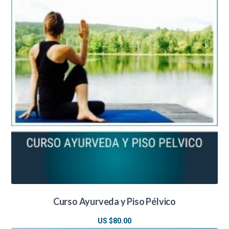
era:
es:
US
US
$1,200.00.
$900.00.
Curso Ayurveda y Piso Pélvico
US $
80.00