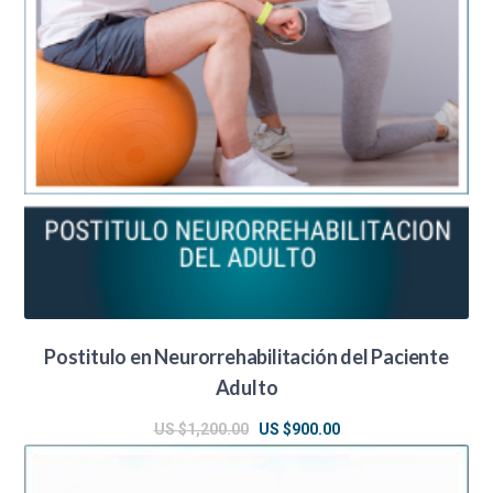
Postitulo en Neurorrehabilitación del Paciente
Adulto
El
El
US $
1,200.00
US $
900.00
precio
precio
original
actual