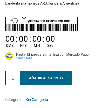
banderita a la moneda ARS.(bandera Argentina).
00
:
00
:
00
:
00
DIAS
HRS
MIN
SEG
Hasta 12 pagos sin tarjeta
con Mercado Pago.
Saber más
Curso
AÑADIR AL CARRITO
FNP
Facilitación
Neuromuscular
Categoría:
Sin Categoría
Propioceptiva
(Kabat)