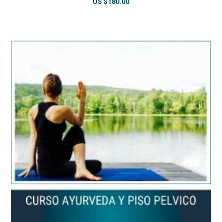
US $
180.00