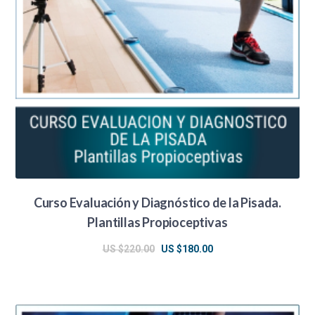
Curso Evaluación y Diagnóstico de la Pisada.
Plantillas Propioceptivas
El
El
US $
220.00
US $
180.00
precio
precio
original
actual
era:
es: