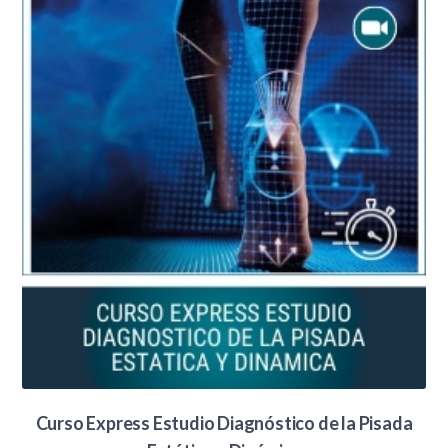
US
US
$220.00.
$180.00.
Curso Express Estudio Diagnóstico de la Pisada