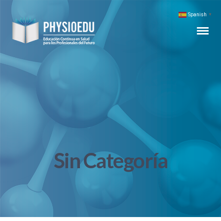
Spanish
▼
Sin Categoría