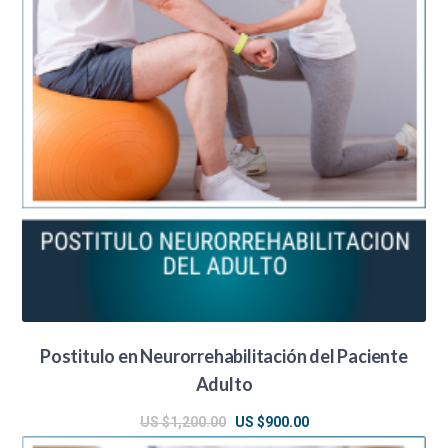
Postitulo en Neurorrehabilitación del Paciente
Adulto
El
El
US $
1,200.00
US $
900.00