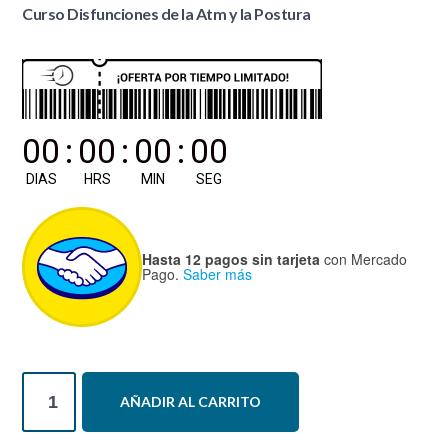
Curso Disfunciones de la Atm y la Postura
00
:
00
:
00
:
00
DIAS
HRS
MIN
SEG
Hasta 12 pagos sin tarjeta
con Mercado
Pago.
Saber más
Curso
AÑADIR AL CARRITO
Disfunciones
de