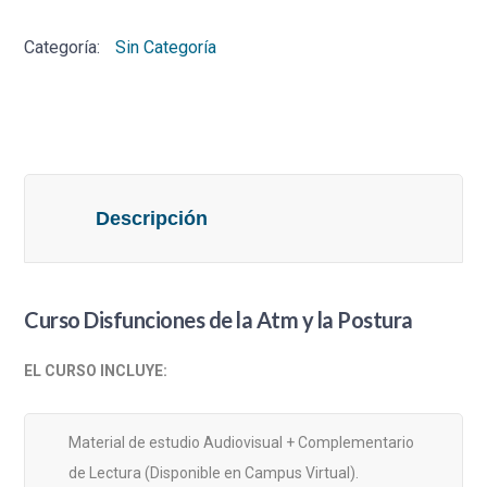
la
Categoría:
Sin Categoría
Atm
y
la
Postura
cantidad
Descripción
Curso Disfunciones de la Atm y la Postura
EL CURSO INCLUYE:
Material de estudio Audiovisual + Complementario
de Lectura (Disponible en Campus Virtual).