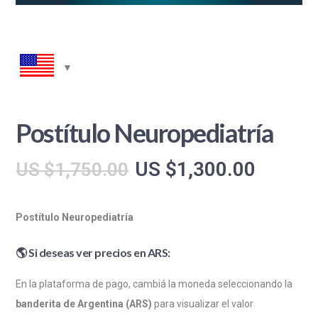
Postítulo Neuropediatría
El
El
US $
1,300.00
US $
1,750.00
precio
precio
original
actual
Postítulo Neuropediatría
era:
es:
🌎 Si deseas ver precios en ARS:
US
US
$1,750.00.
$1,300
En la plataforma de pago, cambiá la moneda seleccionando la
banderita de Argentina (ARS)
para visualizar el valor