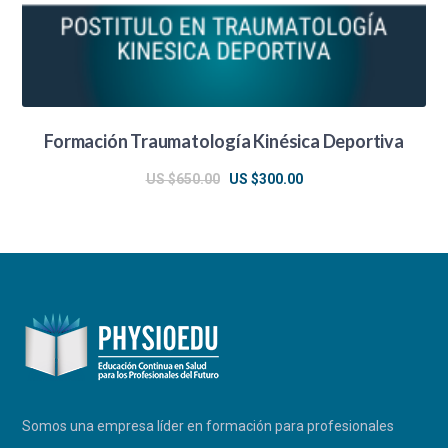
Formación Traumatología Kinésica Deportiva
El
El
US $
650.00
US $
300.00
precio
precio
original
actual
era:
es:
US
US
$650.00.
$300.00.
Somos una empresa líder en formación para profesionales