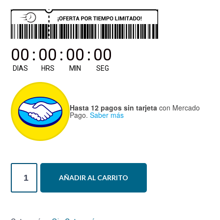
00
:
00
:
00
:
00
DIAS
HRS
MIN
SEG
Hasta 12 pagos sin tarjeta
con Mercado
Pago.
Saber más
Curso
AÑADIR AL CARRITO
Integración
Sensorial
del