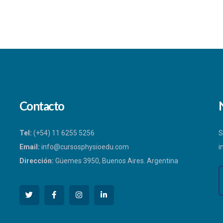
precio
precio
original
actual
era:
es:
US
US
$220.00.
$180.00.
Contacto
Tel:
(+54) 11 6255 5256
S
Email:
info@cursosphysioedu.com
i
Dirección:
Güemes 3950, Buenos Aires. Argentina