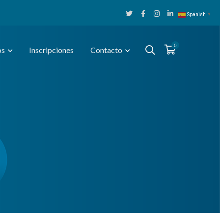
Twitter
Facebook
Instagram
LinkedIn
Spanish
▼
Profile
Profile
Profile
Profile
0
os
Inscripciones
Contacto