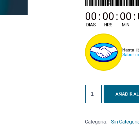
00
:
00
:
00
:
DIAS
HRS
MIN
Hasta 1
Saber m
Curso
AÑADIR AL
Ayurveda
y
Piso
Categoría:
Sin Categorí
Pélvico
cantidad