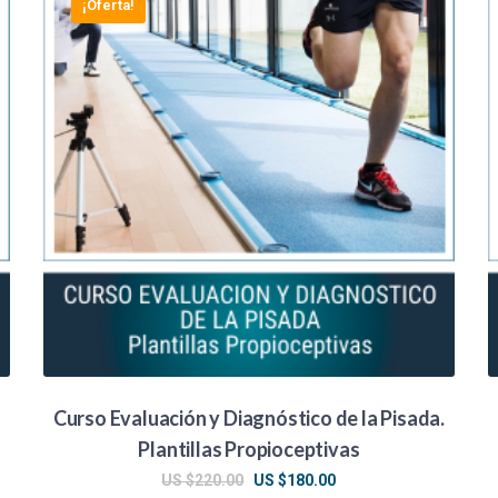
¡Oferta!
Curso Evaluación y Diagnóstico de la Pisada.
Plantillas Propioceptivas
El
El
US $
220.00
US $
180.00