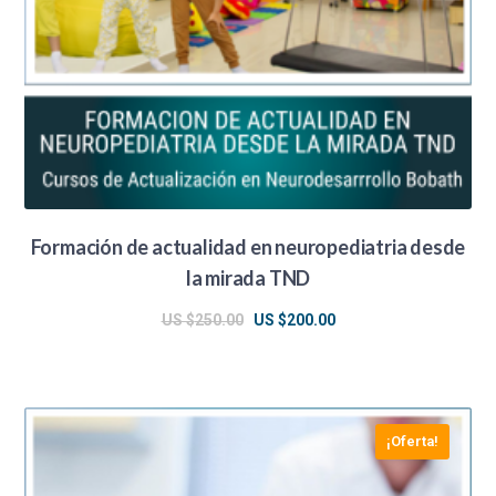
Formación de actualidad en neuropediatria desde
la mirada TND
El
El
US $
250.00
US $
200.00
precio
precio
original
actual
era:
es:
¡Oferta!
US
US
$250.00.
$200.00.