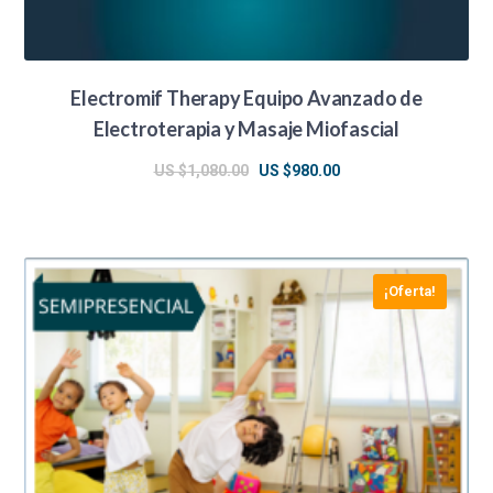
Electromif Therapy Equipo Avanzado de
Electroterapia y Masaje Miofascial
El
El
US $
1,080.00
US $
980.00
precio
precio
original
actual
era:
es:
¡Oferta!
US
US
$1,080.00.
$980.00.