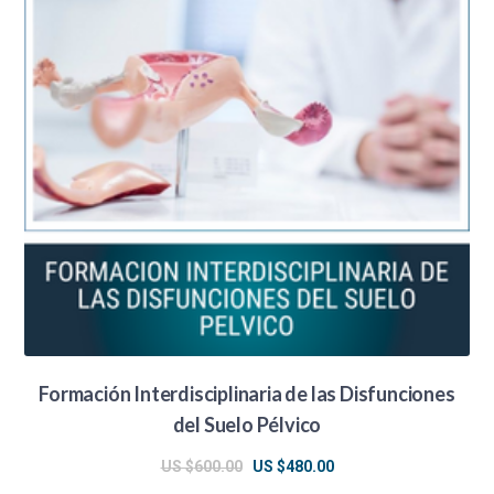
Formación Interdisciplinaria de las Disfunciones
del Suelo Pélvico
El
El
US $
600.00
US $
480.00