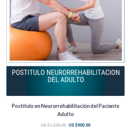
Postitulo en Neurorrehabilitación del Paciente
Adulto
El
El
US $
1,200.00
US $
900.00