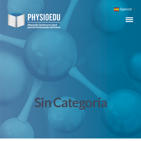
Spanish
▼
Sin Categoría