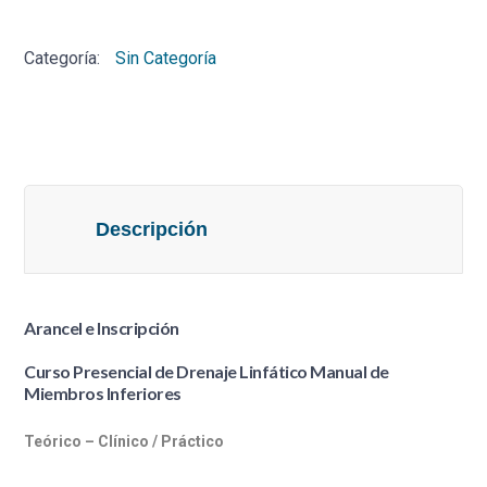
Drenaje
Linfático
Categoría:
Sin Categoría
Manual
de
Miembros
Inferiores
cantidad
Descripción
Arancel e Inscripción
Curso Presencial de Drenaje Linfático Manual de
Miembros Inferiores
Teórico – Clínico / Práctico