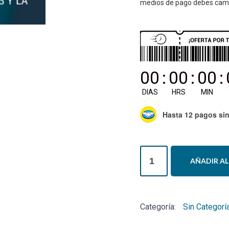
medios de pago debes camb
00
:
00
:
00
:
DIAS
HRS
MIN
Hasta 12 pagos sin
Curso
AÑADIR AL
Express
Los
Síndromes
Categoría:
Sin Categorí
Cérvico
Cráneo