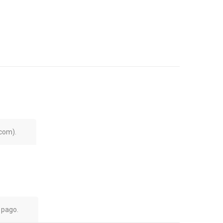
.com
).
 pago.