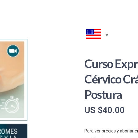
Curso Expr
Cérvico Crá
Postura
US $
40.00
Para ver precios y abonar e