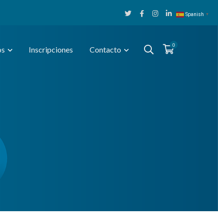
Twitter
Facebook
Instagram
LinkedIn
Spanish
▼
Profile
Profile
Profile
Profile
0
os
Inscripciones
Contacto