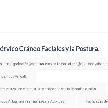
Faciales
y
la
Postura
cantidad
rvico Cráneo Faciales y la Postura.
a ultima grabación (consultar nuevas fechas al
info@cursosphysioedu
 Campus Virtual).
rmo Baires con ejemplares relacionados con la temática a tratar.
mpus Virtual una vez finalizada la Actividad).
Facilidades de