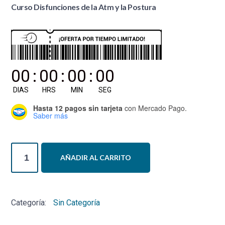
Curso Disfunciones de la Atm y la Postura
00
:
00
:
00
:
00
DIAS
HRS
MIN
SEG
Hasta 12 pagos sin tarjeta
con Mercado Pago.
Saber más
Curso
AÑADIR AL CARRITO
Disfunciones
de
la
Categoría:
Sin Categoría
Atm
y