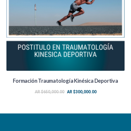
Formación Traumatología Kinésica Deportiva
El
El
AR $
650,000.00
AR $
300,000.00
precio
precio
original
actual
era:
es:
AR
AR