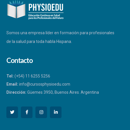
$650,000.00.
$300,000.00.
Somos una empresa líder en formación para profesionales
de la salud para toda habla Hispana.
Contacto
Tel:
(+54) 11 6255 5256
Email:
info@cursosphysioedu.com
Dirección:
Güemes 3950, Buenos Aires. Argentina