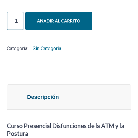
Curso
AÑADIR AL CARRITO
Presencial
Disfunciones
de
Categoría:
Sin Categoría
la
ATM
y
la
Postura
cantidad
Descripción
Curso Presencial Disfunciones de la ATM y la
Postura