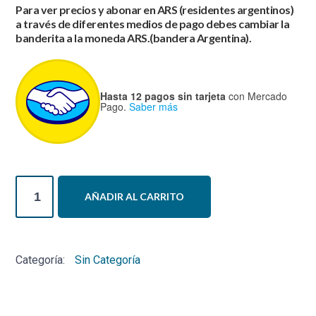
Para ver precios y abonar en ARS (residentes argentinos)
US
US
a través de diferentes medios de pago debes cambiar la
$1,080.00.
$980.00
banderita a la moneda ARS.(bandera Argentina).
Hasta 12 pagos sin tarjeta
con Mercado
Pago.
Saber más
Electromif
AÑADIR AL CARRITO
Therapy
Equipo
Avanzado
Categoría:
Sin Categoría
de
Electroterapia
y