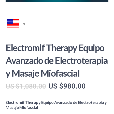
Electromif Therapy Equipo
Avanzado de Electroterapia
y Masaje Miofascial
El
El
US $
980.00
US $
1,080.00
precio
precio
original
actual
Electromif Therapy Equipo Avanzado de Electroterapia y
Masaje Miofascial
era:
es: