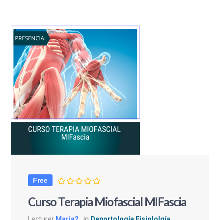
Free
Curso Terapia Miofascial MIFascia
Lecturer
Maria2
in
Deportología Fisiololgía