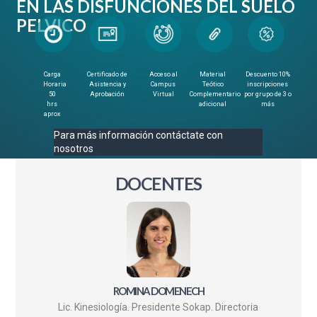
EN LAS DISFUNCIONES DEL SUELO
PELVICO
Carga
Certificado de
Acceso al
Material
Descuento 10%
Horaria
Asistencia y
Campus
Teótico
inscripciones
50
Aprobación
Virtual
Complementario
por grupo de 3 o
hrs
adicional
más
aprox
Para más información contáctate con
nosotros
DOCENTES
ROMINA DOMENECH
Lic. Kinesiología. Presidente Sokap. Directoria