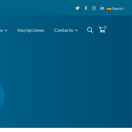
Twitter
Facebook
Instagram
LinkedIn
Spanish
▼
Profile
Profile
Profile
Profile
0
os
Inscripciones
Contacto