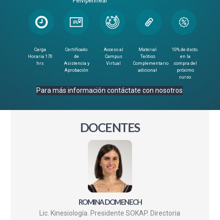
Pelviperineal
Carga
Certificado
Acceso al
Material
10% de dscto.
Horaria 170
de
Campus
Teótico
en la
hrs
Asistencia y
Virtual
Complementario
compra del
Aprobación
adicional
próximo
curso
Para más información contáctate con nosotros
DOCENTES
ROMINA DOMENECH
Lic. Kinesiología. Presidente SOKAP. Directoria