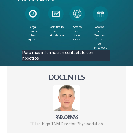
Carga
Certificado
Acceso
Acceso
Horaria
de
vía
al
3 hrs
Asistencia
Zoom
Campus
aprox.
en vivo
virtual
de
Physioedu
Para más información contáctate con
nosotros
DOCENTES
PABLO RIVAS
TF Lic. Klgo TNM Director PhysioeduLab